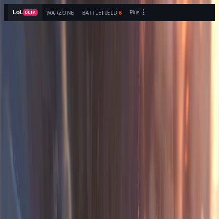
WARZONE
BATTLEFIELD
6
LoL
Plus
BETA