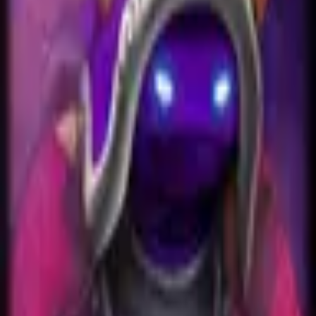
EUW
Live
Tier List
Champions
Outils
Connexion
🇫🇷
Français
Aucun skin trouvé pour Rammus