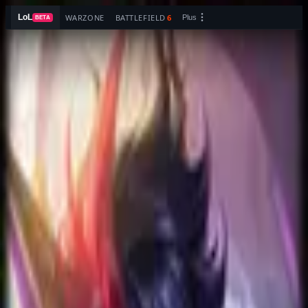
WARZONE
BATTLEFIELD
6
LoL
Plus
BETA