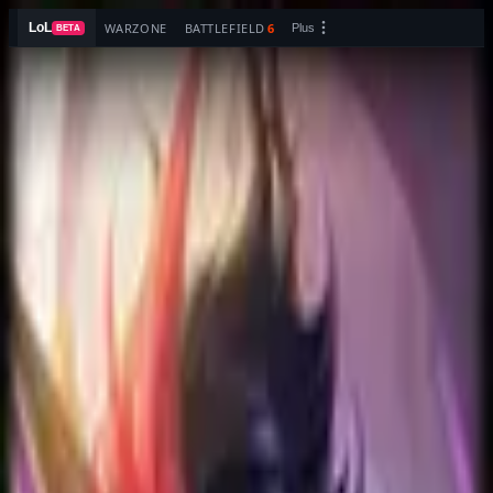
WARZONE
BATTLEFIELD
6
LoL
Plus
BETA