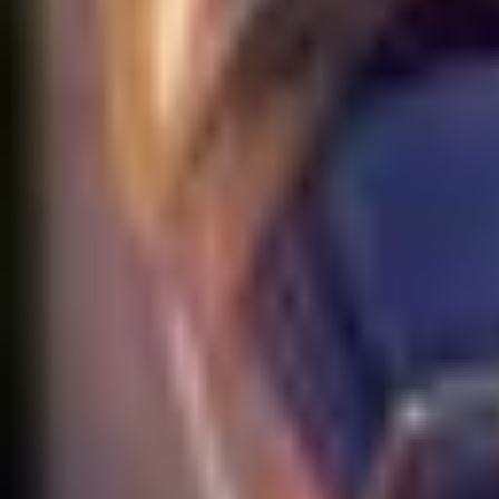
EUW
Live
Tier List
Champions
Outils
Connexion
🇫🇷
Français
Aucun skin trouvé pour Rakan