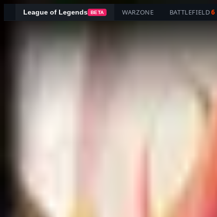
WARZONE
BATTLEFIELD
6
League of Legends
BETA