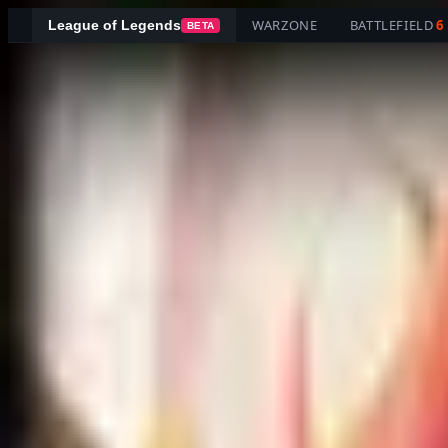
WARZONE
BATTLEFIELD
6
League of Legends
BETA