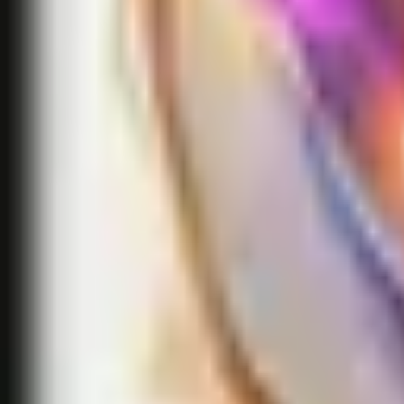
Accueil
Search for a player or champion