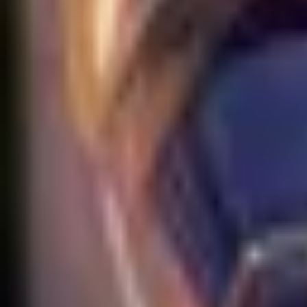
EUW
Live
Tier List
Champions
Outils
Connexion
🇫🇷
Français
Aucun skin trouvé pour Rakan