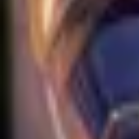
EUW
Live
Tier List
Champions
Outils
Connexion
🇫🇷
Français
Aucun skin trouvé pour Rakan