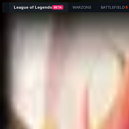
WARZONE
BATTLEFIELD
6
League of Legends
BETA