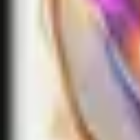
Accueil
Search for a player or champion