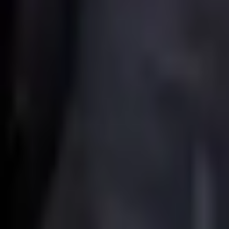
EUW
Live
Tier List
Champions
Outils
Connexion
🇫🇷
Français
Aucun skin trouvé pour Renata Glasc