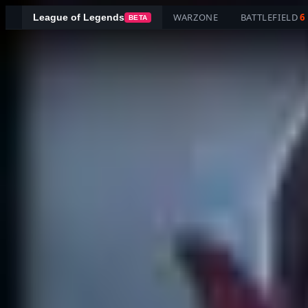
WARZONE
BATTLEFIELD
6
League of Legends
BETA