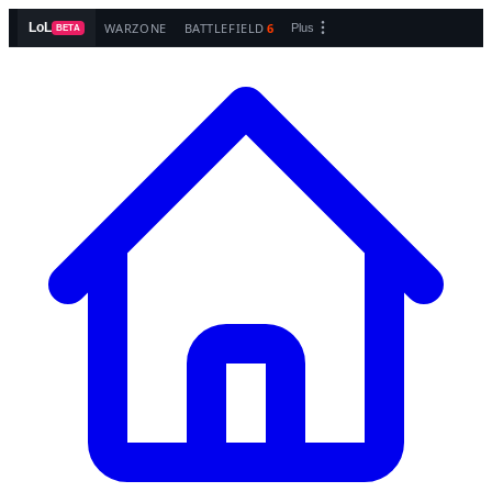
WARZONE
BATTLEFIELD
6
LoL
Plus
BETA