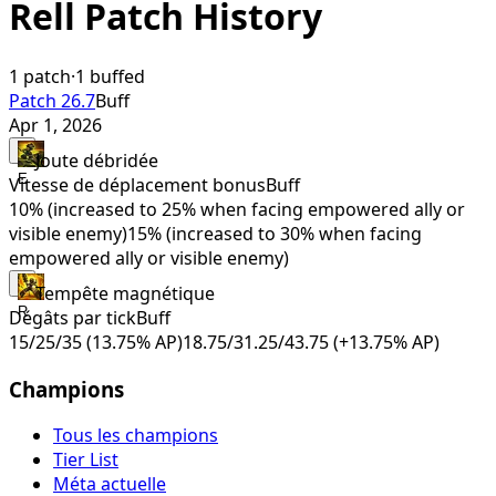
Rell
Patch History
1
patch
·
1
buffed
Patch 26.7
Buff
Apr 1, 2026
Joute débridée
E
Vitesse de déplacement bonus
Buff
10% (increased to 25% when facing empowered ally or
visible enemy)
15% (increased to 30% when facing
empowered ally or visible enemy)
Tempête magnétique
R
Dégâts par tick
Buff
15/25/35 (13.75% AP)
18.75/31.25/43.75 (+13.75% AP)
Champions
Tous les champions
Tier List
Méta actuelle