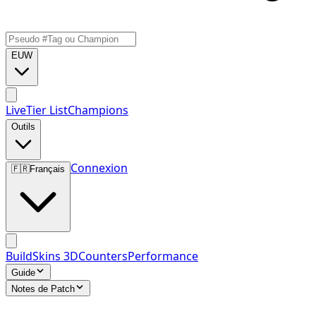
EUW
Live
Tier List
Champions
Outils
Connexion
🇫🇷
Français
Build
Skins 3D
Counters
Performance
Guide
Notes de Patch