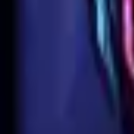
EUW
Live
Tier List
Champions
Outils
Connexion
🇫🇷
Français
Build
Skins 3D
Counters
Performance
Matchups
Plus
Aucun guide matchup généré pour Rek'Sai.